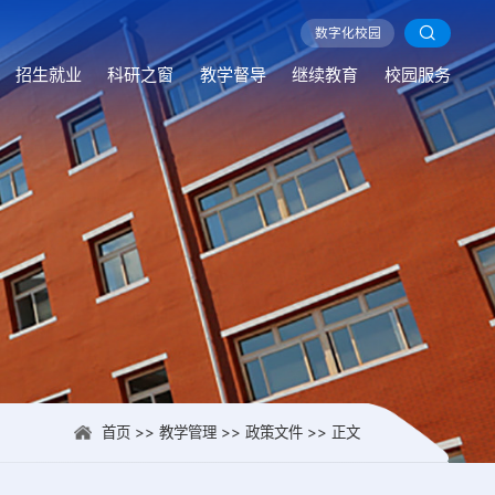
数字化校园
数字化校园
数字化校园
数字化校园
数字化校园
数字化校园
数字化校园
数字化校园
数字化校园
数字化校园
数字化校园
数字化校园
数字化校园
数字化校园
数字化校园
数字化校园
数字化校园
数字化校园
数字化校园
数字化校园
数字化校园
数字化校园
数字化校园
数字化校园
数字化校园
数字化校园
数字化校园
数字化校园
数字化校园
数字化校园
数字化校园
数字化校园
数字化校园
数字化校园
数字化校园
数字化校园
数字化校园
数字化校园
数字化校园
数字化校园
数字化校园
数字化校园
数字化校园
数字化校园
数字化校园
数字化校园
数字化校园
数字化校园
数字化校园
数字化校园
数字化校园
数字化校园
数字化校园
数字化校园
数字化校园
数字化校园
数字化校园
数字化校园
数字化校园
数字化校园
数字化校园
数字化校园
数字化校园
数字化校园
数字化校园
数字化校园
数字化校园
数字化校园
数字化校园
数字化校园
数字化校园
数字化校园
数字化校园
数字化校园
数字化校园
数字化校园
数字化校园
数字化校园
数字化校园
数字化校园
数字化校园
数字化校园
数字化校园
数字化校园
数字化校园
数字化校园
数字化校园
数字化校园
数字化校园
数字化校园
数字化校园
数字化校园
数字化校园
数字化校园
数字化校园
数字化校园
数字化校园
数字化校园
数字化校园
数字化校园
数字化校园
数字化校园
数字化校园
数字化校园
数字化校园
数字化校园
数字化校园
数字化校园
数字化校园
数字化校园
数字化校园
数字化校园
数字化校园
数字化校园
数字化校园
数字化校园
数字化校园
数字化校园
数字化校园
数字化校园
数字化校园
数字化校园
数字化校园
数字化校园
数字化校园
数字化校园
数字化校园
数字化校园
数字化校园
数字化校园
数字化校园
数字化校园
数字化校园
数字化校园
数字化校园
数字化校园
数字化校园
数字化校园
数字化校园
数字化校园
数字化校园
数字化校园
数字化校园
数字化校园
数字化校园
数字化校园
数字化校园
数字化校园
数字化校园
数字化校园
数字化校园
数字化校园
数字化校园
数字化校园
数字化校园
数字化校园
数字化校园
数字化校园
数字化校园
数字化校园
数字化校园
数字化校园
数字化校园
数字化校园
数字化校园
数字化校园
数字化校园
数字化校园
数字化校园
数字化校园
数字化校园
数字化校园
数字化校园
数字化校园
数字化校园
数字化校园
数字化校园
数字化校园
数字化校园
数字化校园
数字化校园
数字化校园
数字化校园
数字化校园
数字化校园