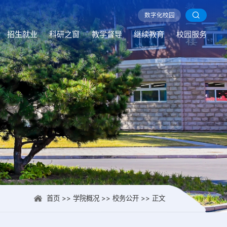
数字化校园
数字化校园
数字化校园
数字化校园
数字化校园
数字化校园
数字化校园
数字化校园
数字化校园
数字化校园
数字化校园
数字化校园
数字化校园
数字化校园
数字化校园
数字化校园
数字化校园
数字化校园
数字化校园
数字化校园
数字化校园
数字化校园
数字化校园
数字化校园
数字化校园
数字化校园
数字化校园
数字化校园
数字化校园
数字化校园
数字化校园
数字化校园
数字化校园
数字化校园
数字化校园
数字化校园
数字化校园
数字化校园
数字化校园
数字化校园
数字化校园
数字化校园
数字化校园
数字化校园
数字化校园
数字化校园
数字化校园
数字化校园
数字化校园
数字化校园
数字化校园
数字化校园
数字化校园
数字化校园
数字化校园
数字化校园
数字化校园
数字化校园
数字化校园
数字化校园
数字化校园
数字化校园
数字化校园
数字化校园
数字化校园
数字化校园
数字化校园
数字化校园
数字化校园
数字化校园
数字化校园
数字化校园
数字化校园
数字化校园
数字化校园
数字化校园
数字化校园
数字化校园
数字化校园
数字化校园
数字化校园
数字化校园
数字化校园
数字化校园
数字化校园
数字化校园
数字化校园
数字化校园
数字化校园
数字化校园
数字化校园
数字化校园
数字化校园
数字化校园
数字化校园
数字化校园
数字化校园
数字化校园
数字化校园
数字化校园
数字化校园
数字化校园
数字化校园
数字化校园
数字化校园
数字化校园
数字化校园
数字化校园
数字化校园
数字化校园
数字化校园
数字化校园
数字化校园
数字化校园
数字化校园
数字化校园
数字化校园
数字化校园
数字化校园
数字化校园
数字化校园
数字化校园
数字化校园
数字化校园
数字化校园
数字化校园
数字化校园
数字化校园
数字化校园
数字化校园
数字化校园
数字化校园
数字化校园
数字化校园
数字化校园
数字化校园
数字化校园
数字化校园
数字化校园
数字化校园
数字化校园
数字化校园
数字化校园
数字化校园
数字化校园
数字化校园
数字化校园
数字化校园
数字化校园
数字化校园
数字化校园
数字化校园
数字化校园
数字化校园
数字化校园
数字化校园
数字化校园
数字化校园
数字化校园
数字化校园
数字化校园
数字化校园
数字化校园
数字化校园
数字化校园
数字化校园
数字化校园
数字化校园
数字化校园
数字化校园
数字化校园
数字化校园
数字化校园
数字化校园
数字化校园
数字化校园
数字化校园
数字化校园
数字化校园
数字化校园
数字化校园
数字化校园
数字化校园
数字化校园
数字化校园
数字化校园
数字化校园
数字化校园
数字化校园
数字化校园
数字化校园
数字化校园
数字化校园
数字化校园
数字化校园
数字化校园
数字化校园
数字化校园
数字化校园
数字化校园
数字化校园
数字化校园
数字化校园
数字化校园
数字化校园
数字化校园
数字化校园
数字化校园
数字化校园
数字化校园
数字化校园
数字化校园
数字化校园
数字化校园
数字化校园
数字化校园
数字化校园
数字化校园
数字化校园
数字化校园
数字化校园
数字化校园
数字化校园
数字化校园
数字化校园
数字化校园
数字化校园
数字化校园
数字化校园
数字化校园
数字化校园
数字化校园
数字化校园
数字化校园
数字化校园
数字化校园
数字化校园
数字化校园
数字化校园
数字化校园
数字化校园
数字化校园
数字化校园
数字化校园
数字化校园
数字化校园
数字化校园
数字化校园
数字化校园
数字化校园
数字化校园
数字化校园
数字化校园
数字化校园
数字化校园
数字化校园
数字化校园
数字化校园
数字化校园
数字化校园
数字化校园
数字化校园
数字化校园
数字化校园
数字化校园
数字化校园
数字化校园
数字化校园
数字化校园
数字化校园
数字化校园
数字化校园
数字化校园
数字化校园
数字化校园
数字化校园
数字化校园
数字化校园
数字化校园
数字化校园
数字化校园
数字化校园
数字化校园
数字化校园
数字化校园
数字化校园
数字化校园
数字化校园
数字化校园
数字化校园
数字化校园
数字化校园
数字化校园
数字化校园
数字化校园
数字化校园
数字化校园
数字化校园
数字化校园
数字化校园
数字化校园
数字化校园
数字化校园
数字化校园
数字化校园
数字化校园
数字化校园
数字化校园
数字化校园
数字化校园
数字化校园
数字化校园
数字化校园
数字化校园
数字化校园
数字化校园
数字化校园
数字化校园
数字化校园
数字化校园
数字化校园
数字化校园
数字化校园
数字化校园
数字化校园
数字化校园
数字化校园
数字化校园
数字化校园
数字化校园
数字化校园
数字化校园
数字化校园
数字化校园
数字化校园
数字化校园
数字化校园
数字化校园
数字化校园
数字化校园
数字化校园
数字化校园
数字化校园
数字化校园
数字化校园
数字化校园
数字化校园
数字化校园
数字化校园
数字化校园